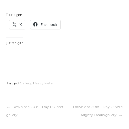
Partager :
X
Facebook
J’aime ça :
Tagged
Gallery
,
Heavy Metal
Navigation
Download 2018 – Day 1 : Ghost
Download 2018 – Day 2 : Wild
gallery
Mighty Freaks gallery
de