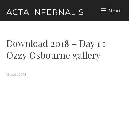
Skip
Menu
ACTA INFERNALIS
to
content
Download 2018 – Day 1 :
Ozzy Osbourne gallery
15 août 2018