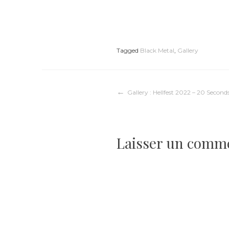
Tagged
Black Metal
,
Gallery
Navigation
Gallery : Hellfest 2022 – 20 Second
de
Laisser un comm
l’article