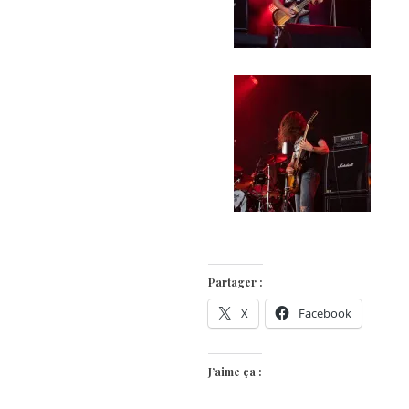
Partager :
X
Facebook
J’aime ça :