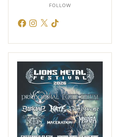
FOLLOW
Facebook
Instagram
X
TikTok