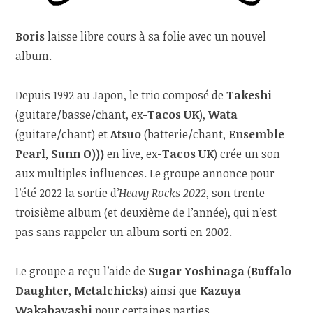
Boris
laisse libre cours à sa folie avec un nouvel
album.
Depuis 1992 au Japon, le trio composé de
Takeshi
(guitare/basse/chant, ex-
Tacos UK
),
Wata
(guitare/chant) et
Atsuo
(batterie/chant,
Ensemble
Pearl
,
Sunn O)))
en live, ex-
Tacos UK
) crée un son
aux multiples influences. Le groupe annonce pour
l’été 2022 la sortie d’
Heavy Rocks 2022
, son trente-
troisième album (et deuxième de l’année), qui n’est
pas sans rappeler un album sorti en 2002.
Le groupe a reçu l’aide de
Sugar Yoshinaga
(
Buffalo
Daughter
,
Metalchicks
) ainsi que
Kazuya
Wakabayashi
pour certaines parties.