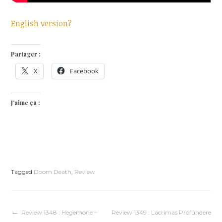
English version?
Partager :
X
Facebook
J’aime ça :
Tagged
Doom Death
,
Review
Navigation
Review 1348 : Hegemone –
Review 1349 : Lacrimas Profundere