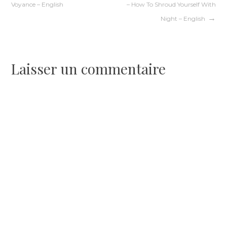
Voyance – English
– How To Shroud Yourself With
de
Night – English
l’article
Laisser un commentaire