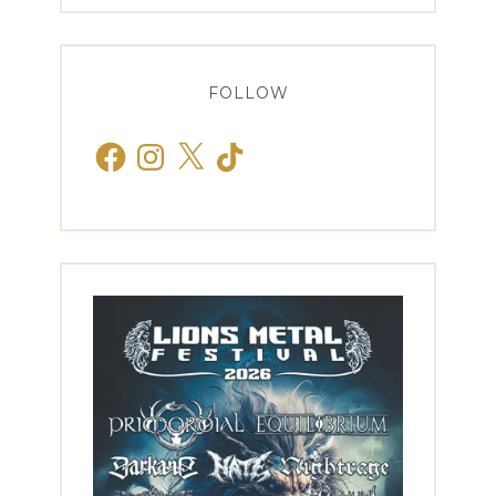
FOLLOW
Facebook
Instagram
X
TikTok