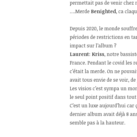
permettait pas de venir chez n
….Merde
Benighted
, ca claqu
Depuis 2020, le monde souffr
périodes de restrictions en t
impact sur l’album ?
Laurent
:
Kriss
, notre bassist
France. Pendant le covid les 
c’était la merde. On ne pouva
avait tous envie de se voir, d
Les visios c’est sympa un mo
le seul point positif dans tou
C’est un luxe aujourd’hui car
dernier album avait déjà 8 a
semble pas à la hauteur.