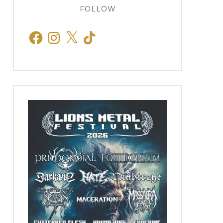
FOLLOW
Facebook
Instagram
X
TikTok