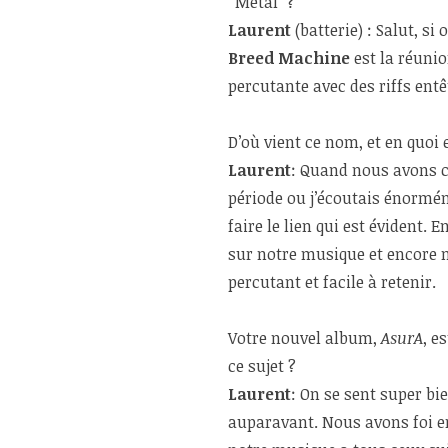
“Metal” ?
Laurent
(batterie) : Salut, si
Breed Machine
est la réuni
percutante avec des riffs entê
D’où vient ce nom, et en quoi e
Laurent
: Quand nous avons c
période ou j’écoutais énorm
faire le lien qui est évident.
sur notre musique et encore
percutant et facile à retenir.
Votre nouvel album,
AsurA
, e
ce sujet ?
Laurent
: On se sent super b
auparavant. Nous avons foi e