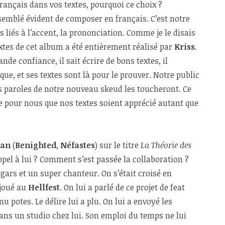
 français dans vos textes, pourquoi ce choix ?
semblé évident de composer en français. C’est notre
 liés à l’accent, la prononciation. Comme je le disais
textes de cet album a été entièrement réalisé par
Kriss
.
ande confiance, il sait écrire de bons textes, il
e, et ses textes sont là pour le prouver. Notre public
les paroles de notre nouveau skeud les toucheront. Ce
 pour nous que nos textes soient apprécié autant que
han
(
Benighted
,
Néfastes
) sur le titre
La Théorie des
appel à lui ? Comment s’est passée la collaboration ?
gars et un super chanteur. On s’était croisé en
joué au
Hellfest
. On lui a parlé de ce projet de feat
u potes. Le délire lui a plu. On lui a envoyé les
 dans un studio chez lui. Son emploi du temps ne lui