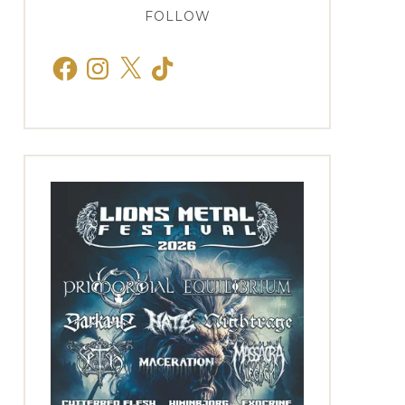
FOLLOW
Facebook
Instagram
X
TikTok