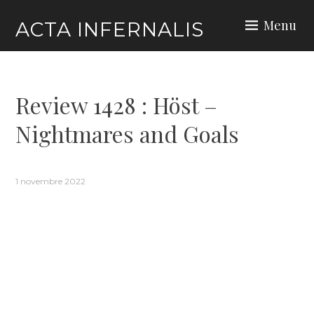
Skip
Menu
ACTA INFERNALIS
to
content
Review 1428 : Höst –
Nightmares and Goals
1 novembre 2022