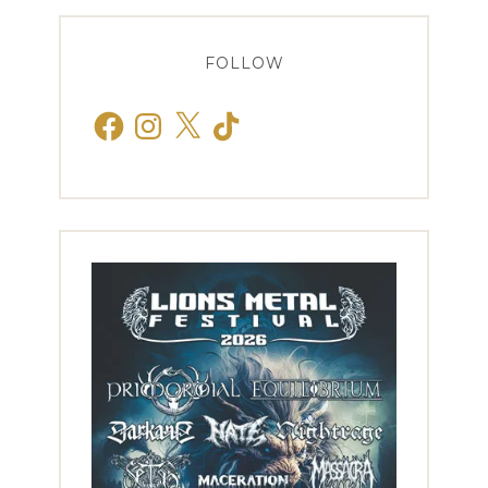
FOLLOW
Facebook
Instagram
X
TikTok