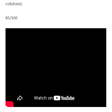
cohérent.
85/100