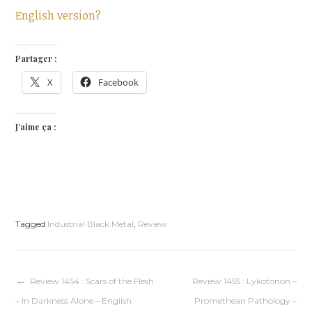
English version?
Partager :
X
Facebook
J’aime ça :
Tagged
Industrial Black Metal
,
Review
Navigation
Review 1454 : Scars of the Flesh
Review 1455 : Lykotonon –
– In Darkness Alone – English
Promethean Pathology –