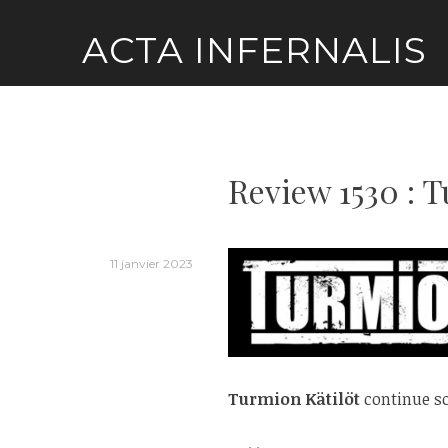
Skip
ACTA INFERNALIS
to
content
Review 1530 : 
11 janvier 2023
Turmion Kätilöt
continue so