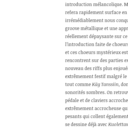
introduction mélancolique. M
refera rapidement surface en
irrémédiablement nous conqué
groove métallique et une appr
réellement dépaysante sur c
l’introduction faite de choeur
et ces choeurs mystérieux est
rencontrent sur des parties 
nouveau des riffs plus enjoués
extrêmement festif malgré le c
tout comme
Käy Tanssiin
, do
sonorités sombres. On retrou
pédale et de claviers accroch
extrêmement accrocheuse qui l
pesants qui collent également
se dessine déjà avec
Kuoletta