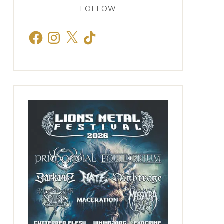
FOLLOW
Facebook
Instagram
X
TikTok