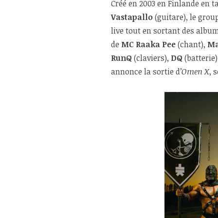
Créé en 2003 en Finlande en t
Vastapallo
(guitare), le gro
live tout en sortant des albu
de
MC Raaka Pee
(chant),
Ma
RunQ
(claviers),
DQ
(batterie
annonce la sortie d’
Omen X
, 