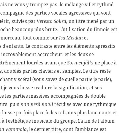
ais ne vous y trompez pas, le mélange vif et rythmé
 compagnie des parties vocales agressives qui vont
rir, suivies par
Verestä Sokea
, un titre mené par un
oche beaucoup plus brute. L’utilisation du finnois est
e morceau, tout comme sur
Isä Meidän
et
s d’enfants. Le contraste entre les éléments agressifs
 incroyablement accrocheur, et les deux se
extrêmement lourdes avant que
Sormenjälki
ne place à
, doublés par les claviers et samples. Le titre reste
hant viscéral (vous savez de quelle partie je parle),
nt je vous laisse traduire la signification, et ses
ve les parties massives accompagnées de double
eurs, puis
Kun Kesä Kuoli
récidive avec une rythmique
aisse parfois place à des refrains plus lancinants et
 à l’esthétique musicale du groupe. La fin de l’album
via Vammoja
, le dernier titre, dont l’ambiance est