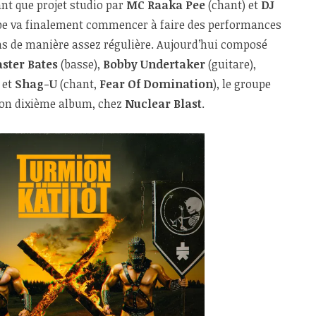
ant que projet studio par
MC Raaka Pee
(chant) et
DJ
upe va finalement commencer à faire des performances
ms de manière assez régulière. Aujourd’hui composé
ster Bates
(basse),
Bobby Undertaker
(guitare),
) et
Shag-U
(chant,
Fear Of Domination
), le groupe
son dixième album, chez
Nuclear Blast
.