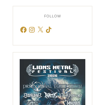
FOLLOW
Facebook
Instagram
X
TikTok