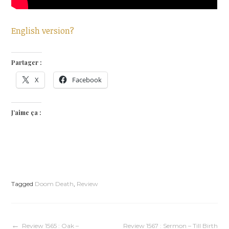
English version?
Partager :
X
Facebook
J’aime ça :
Tagged
Doom Death
,
Review
Review 1565 : Oak –
Review 1567 : Sermon – Till Birth