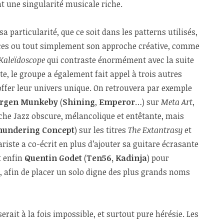
t une singularité musicale riche.
a particularité, que ce soit dans les patterns utilisés,
ences ou tout simplement son approche créative, comme
Kaleïdoscope
qui contraste énormément avec la suite
te, le groupe a également fait appel à trois autres
offer leur univers unique. On retrouvera par exemple
ørgen Munkeby
(
Shining
,
Emperor
…) sur
Meta Art
,
e Jazz obscure, mélancolique et entêtante, mais
hundering Concept
) sur les titres
The Extantrasy
et
tariste a co-écrit en plus d’ajouter sa guitare écrasante
t enfin
Quentin Godet
(
Ten56, Kadinja
) pour
re, afin de placer un solo digne des plus grands noms
serait à la fois impossible, et surtout pure hérésie. Les