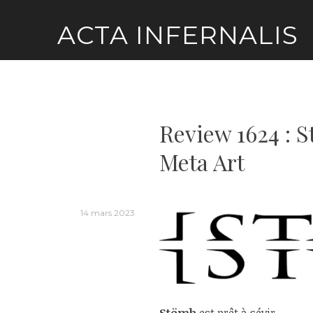
Skip
ACTA INFERNALIS
to
content
Review 1624 : 
Meta Art
14 mars 2023
Stömb
est prêt à sévir.