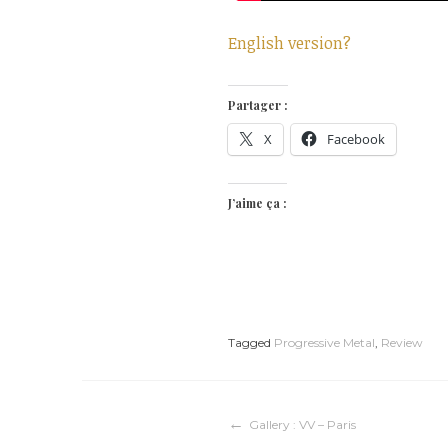
English version?
Partager :
X
Facebook
J’aime ça :
Tagged
Progressive Metal
,
Review
Navigation
Gallery : VV – Paris