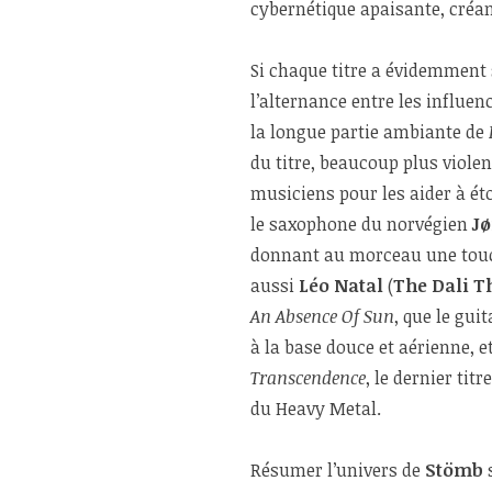
cybernétique apaisante, créan
Si chaque titre a évidemment s
l’alternance entre les influ
la longue partie ambiante de
du titre, beaucoup plus violen
musiciens pour les aider à ét
le saxophone du norvégien
J
donnant au morceau une touch
aussi
Léo Natal
(
The Dali T
An Absence Of Sun
, que le gui
à la base douce et aérienne, e
Transcendence
, le dernier tit
du Heavy Metal.
Résumer l’univers de
Stömb