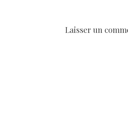
de
l’article
Laisser un comm