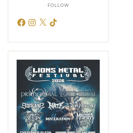
FOLLOW
Facebook
Instagram
X
TikTok