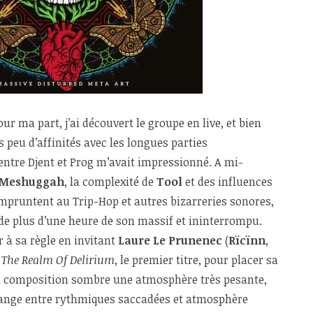
Pour ma part, j’ai découvert le groupe en live, et bien
s peu d’affinités avec les longues parties
entre Djent et Prog m’avait impressionné. A mi-
Meshuggah
, la complexité de
Tool
et des influences
mpruntent au Trip-Hop et autres bizarreries sonores,
 de plus d’une heure de son massif et ininterrompu.
r à sa règle en invitant
Laure Le Prunenec
(
Rïcïnn
,
r
The Realm Of Delirium
, le premier titre, pour placer sa
la composition sombre une atmosphère très pesante,
lange entre rythmiques saccadées et atmosphère