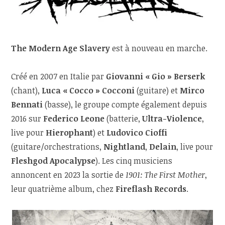
The Modern Age Slavery
est à nouveau en marche.
Créé en 2007 en Italie par
Giovanni « Gio » Berserk
(chant),
Luca « Cocco » Cocconi
(guitare) et
Mirco
Bennati
(basse), le groupe compte également depuis
2016 sur
Federico Leone
(batterie,
Ultra-Violence
,
live pour
Hierophant
) et
Ludovico Cioffi
(guitare/orchestrations,
Nightland
,
Delain
, live pour
Fleshgod Apocalypse
). Les cinq musiciens
annoncent en 2023 la sortie de
1901: The First Mother
,
leur quatrième album, chez
Fireflash Records
.