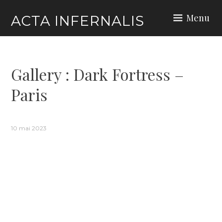
Skip
Menu
ACTA INFERNALIS
to
content
Gallery : Dark Fortress –
Paris
10 mai 2023