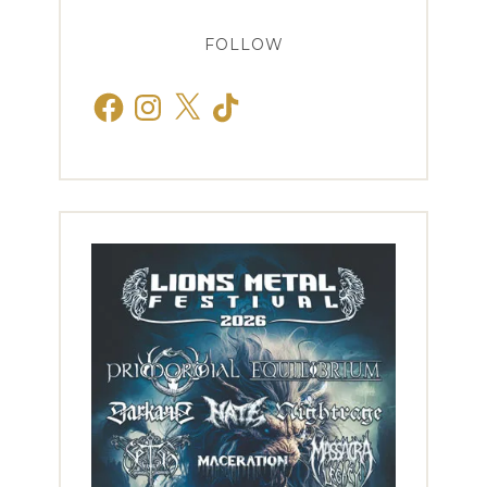
FOLLOW
Facebook
Instagram
X
TikTok