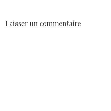
de
l’article
Laisser un commentaire