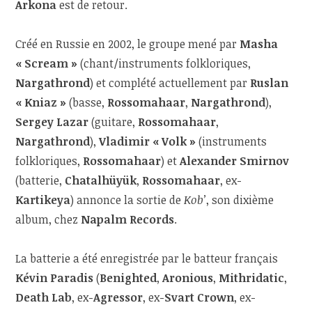
Arkona
est de retour.
Créé en Russie en 2002, le groupe mené par
Masha
« Scream »
(chant/instruments folkloriques,
Nargathrond
) et complété actuellement par
Ruslan
« Kniaz »
(basse,
Rossomahaar
,
Nargathrond
),
Sergey Lazar
(guitare,
Rossomahaar
,
Nargathrond
),
Vladimir « Volk »
(instruments
folkloriques,
Rossomahaar
) et
Alexander Smirnov
(batterie,
Chatalhüyük
,
Rossomahaar
, ex-
Kartikeya
) annonce la sortie de
Kob’
, son dixième
album, chez
Napalm Records
.
La batterie a été enregistrée par le batteur français
Kévin Paradis
(
Benighted
,
Aronious
,
Mithridatic
,
Death Lab
, ex-
Agressor
, ex-
Svart Crown
, ex-