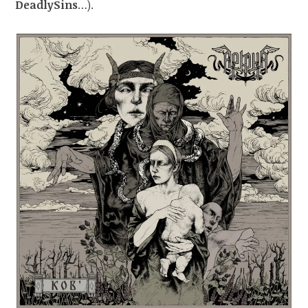
DeadlySins
…).