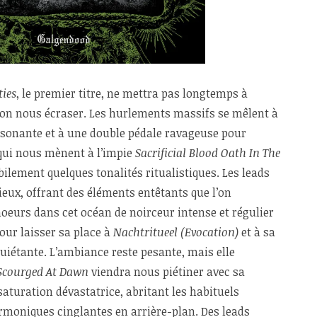
ties
, le premier titre, ne mettra pas longtemps à
ssion nous écraser. Les hurlements massifs se mêlent à
sonante et à une double pédale ravageuse pour
 qui nous mènent à l’impie
Sacrificial Blood Oath In The
ilement quelques tonalités ritualistiques. Les leads
eux, offrant des éléments entêtants que l’on
oeurs dans cet océan de noirceur intense et régulier
our laisser sa place à
Nachtritueel (Evocation)
et à sa
iétante. L’ambiance reste pesante, mais elle
Scourged At Dawn
viendra nous piétiner avec sa
aturation dévastatrice, abritant les habituels
rmoniques cinglantes en arrière-plan. Des leads