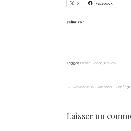
X
Facebook
J’aime ça :
Tagged
Death Doom
,
Review
Navigation
Review 1805 : Rannoch – Conflagra
de
Laisser un comm
l’article