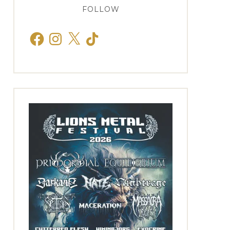
FOLLOW
Facebook
Instagram
X
TikTok