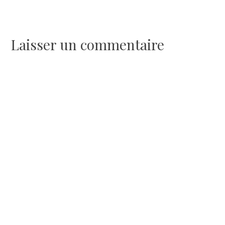
Navigation
de
Laisser un commentaire
l’article