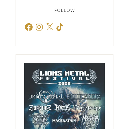
FOLLOW
Facebook
Instagram
X
TikTok