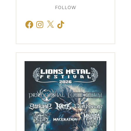
FOLLOW
Facebook
Instagram
X
TikTok