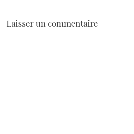
de
l’article
Laisser un commentaire