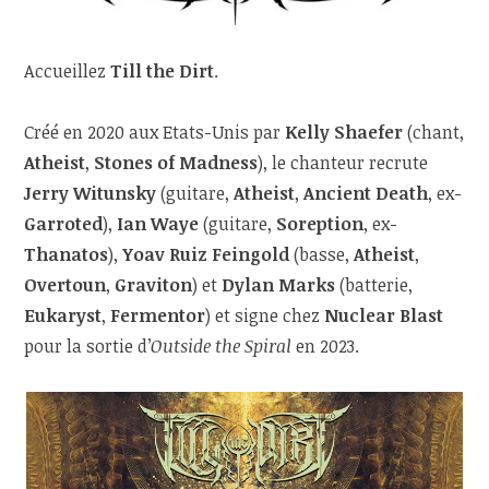
Accueillez
Till the Dirt
.
Créé en 2020 aux Etats-Unis par
Kelly Shaefer
(chant,
Atheist
,
Stones of Madness
), le chanteur recrute
Jerry Witunsky
(guitare,
Atheist
,
Ancient Death
, ex-
Garroted
),
Ian Waye
(guitare,
Soreption
, ex-
Thanatos
),
Yoav Ruiz Feingold
(basse,
Atheist
,
Overtoun
,
Graviton
) et
Dylan Marks
(batterie,
Eukaryst
,
Fermentor
) et signe chez
Nuclear Blast
pour la sortie d’
Outside the Spiral
en 2023.