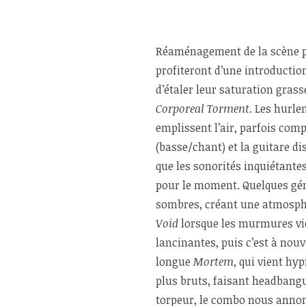
Réaménagement de la scène pou
profiteront d’une introductio
d’étaler leur saturation grass
Corporeal Torment
. Les hurl
emplissent l’air, parfois com
(basse/chant) et la guitare d
que les sonorités inquiétantes
pour le moment. Quelques gémi
sombres, créant une atmosph
Void
lorsque les murmures vien
lancinantes, puis c’est à nouv
longue
Mortem
, qui vient hy
plus bruts, faisant headbangue
torpeur, le combo nous annon