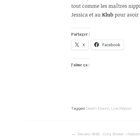
tout comme les maîtres nip
Jessica et au
Klub
pour avoir 
Partager :
X
Facebook
J’aime ça :
Tagged
Death Doom
,
Live Report
Navigation
Review 1865 : Gory Blister – Rebor