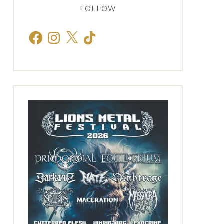
FOLLOW
Facebook
Instagram
X
TikTok