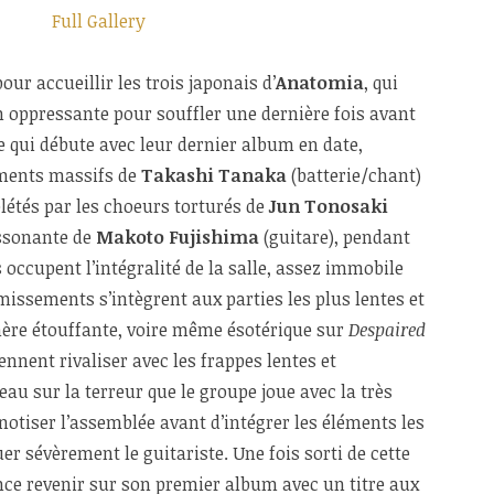
Full Gallery
r accueillir les trois japonais d’
Anatomia
, qui
n oppressante pour souffler une dernière fois avant
e qui débute avec leur dernier album en date,
ements massifs de
Takashi Tanaka
(batterie/chant)
plétés par les choeurs torturés de
Jun Tonosaki
issonante de
Makoto Fujishima
(guitare), pendant
 occupent l’intégralité de la salle, assez immobile
ssements s’intègrent aux parties les plus lentes et
ère étouffante, voire même ésotérique sur
Despaired
nent rivaliser avec les frappes lentes et
eau sur la terreur que le groupe joue avec la très
pnotiser l’assemblée avant d’intégrer les éléments les
r sévèrement le guitariste. Une fois sorti de cette
ce revenir sur son premier album avec un titre aux