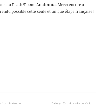
pons du Death/Doom,
Anatomia
. Merci encore à
rendu possible cette seule et unique étape française !
n from Hatred –
Gallery : Druid Lord – Le Klub