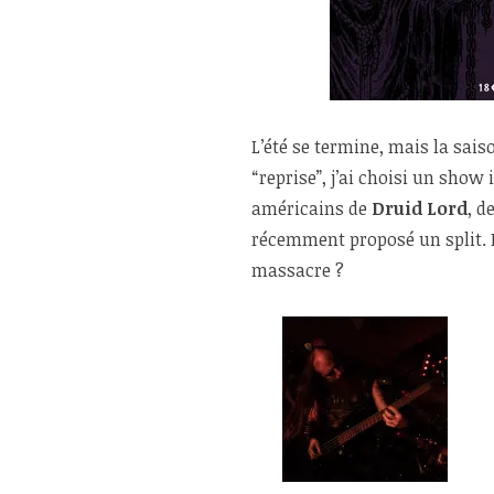
L’été se termine, mais la sai
“reprise”, j’ai choisi un show 
américains de
Druid Lord
, d
récemment proposé un split. E
massacre ?