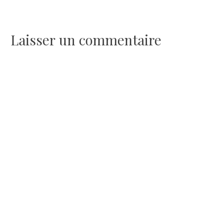
de
l’article
Laisser un commentaire