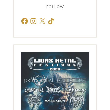
FOLLOW
Facebook
Instagram
X
TikTok