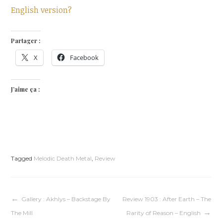
English version?
Partager :
X
Facebook
J’aime ça :
Tagged
Melodic Death Metal
,
Review
Navigation
Gallery : Akhlys – Backstage By
Review 1903 : After Earth – The
The Mill
Rarity of Reason – English