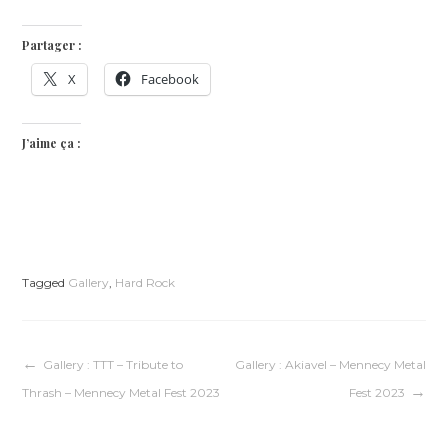
Partager :
X
Facebook
J’aime ça :
Tagged
Gallery
,
Hard Rock
Navigation
Gallery : TTT – Tribute to
Gallery : Akiavel – Mennecy Metal
Thrash – Mennecy Metal Fest 2023
Fest 2023
de