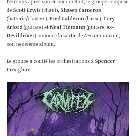
Deux ans après son dernier méfait, le groupe composé
de
Scott Lewis
(chant),
Shawn Cameron
(batterie/claviers),
Fred Calderon
(basse),
Cory
Arford
(guitare) et
Neal Tiemann
(guitare, ex-
Devildriver
) annonce la sortie de
Necromanteum
,
son neuvième album.
Le groupe a confié les orchestrations à
Spencer
Creaghan
.