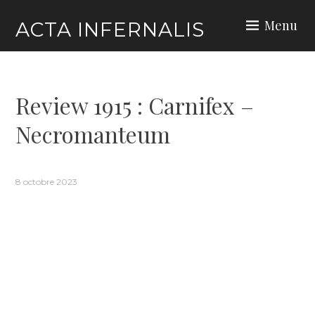
Skip
Menu
ACTA INFERNALIS
to
content
Review 1915 : Carnifex –
Necromanteum
8 octobre 2023