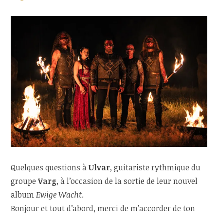
Quelques questions à
Ulvar
, guitariste rythmique du
groupe
Varg
, à l’occasion de la sortie de leur nouvel
album
Ewige Wacht
.
Bonjour et tout d’abord, merci de m’accorder de ton