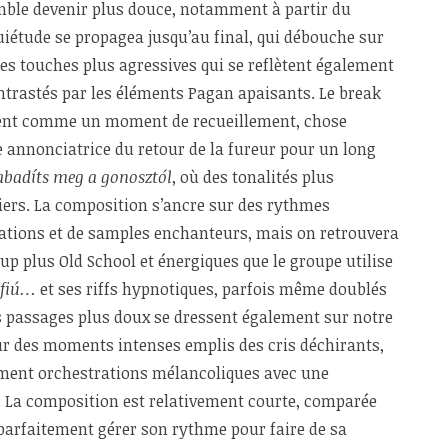
ble devenir plus douce, notamment à partir du
uiétude se propagea jusqu’au final, qui débouche sur
es touches plus agressives qui se reflètent également
ontrastés par les éléments Pagan apaisants. Le break
ment comme un moment de recueillement, chose
 annonciatrice du retour de la fureur pour un long
abadíts meg a gonosztól
, où des tonalités plus
iers. La composition s’ancre sur des rythmes
ations et de samples enchanteurs, mais on retrouvera
p plus Old School et énergiques que le groupe utilise
 fiú…
et ses riffs hypnotiques, parfois même doublés
s passages plus doux se dressent également sur notre
ur des moments intenses emplis des cris déchirants,
ment orchestrations mélancoliques avec une
. La composition est relativement courte, comparée
t parfaitement gérer son rythme pour faire de sa