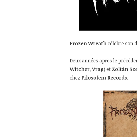
Frozen Wreath
célèbre son 
Deux années après le précéde
Witcher
,
Vrag
) et
Zoltán Sz
chez
Filosofem Records
.