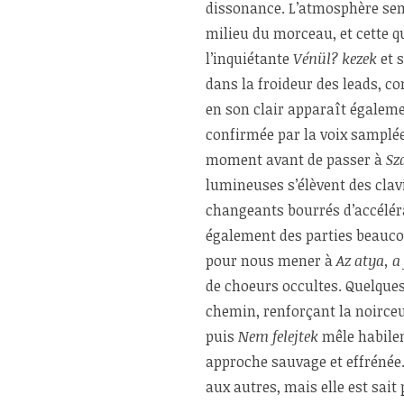
dissonance. L’atmosphère sem
milieu du morceau, et cette q
l’inquiétante
Vénül? kezek
et s
dans la froideur des leads, c
en son clair apparaît égale
confirmée par la voix samplée
moment avant de passer à
Sz
lumineuses s’élèvent des clav
changeants bourrés d’accélér
également des parties beaucou
pour nous mener à
Az atya, a
de choeurs occultes. Quelque
chemin, renforçant la noirce
puis
Nem felejtek
mêle habile
approche sauvage et effrénée
aux autres, mais elle est sai