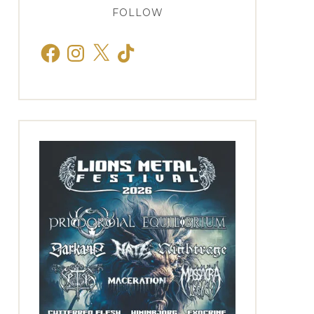
FOLLOW
Facebook
Instagram
X
TikTok