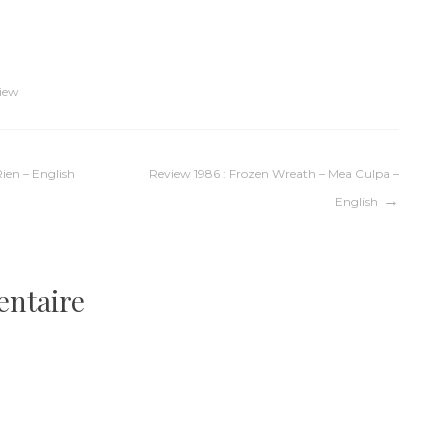
iew
Rien – English
Review 1986 : Frozen Wreath – Mea Culpa –
English
entaire