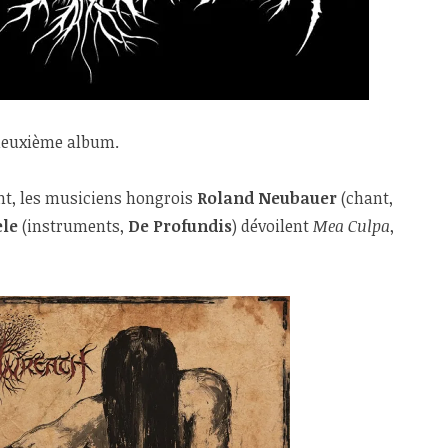
deuxième album.
nt, les musiciens hongrois
Roland Neubauer
(chant,
ele
(instruments,
De Profundis
) dévoilent
Mea Culpa
,