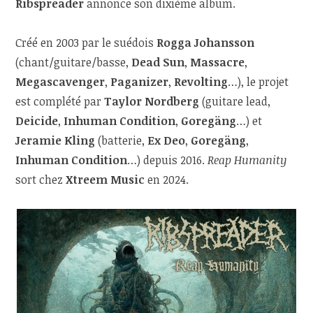
Ribspreader
annonce son dixième album.
Créé en 2003 par le suédois
Rogga Johansson
(chant/guitare/basse,
Dead Sun
,
Massacre
,
Megascavenger
,
Paganizer
,
Revolting
…), le projet
est complété par
Taylor Nordberg
(guitare lead,
Deicide
,
Inhuman Condition
,
Goregäng
…) et
Jeramie Kling
(batterie,
Ex Deo
,
Goregäng
,
Inhuman Condition
…) depuis 2016.
Reap Humanity
sort chez
Xtreem Music
en 2024.