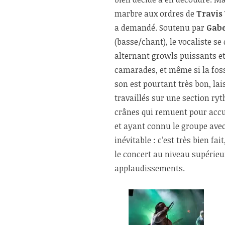
marbre aux ordres de
Travis
a demandé. Soutenu par
Gab
(basse/chant), le vocaliste s
alternant growls puissants et
camarades, et même si la fosse
son est pourtant très bon, lai
travaillés sur une section ryt
crânes qui remuent pour accue
et ayant connu le groupe ave
inévitable : c’est très bien fa
le concert au niveau supérieur
applaudissements.