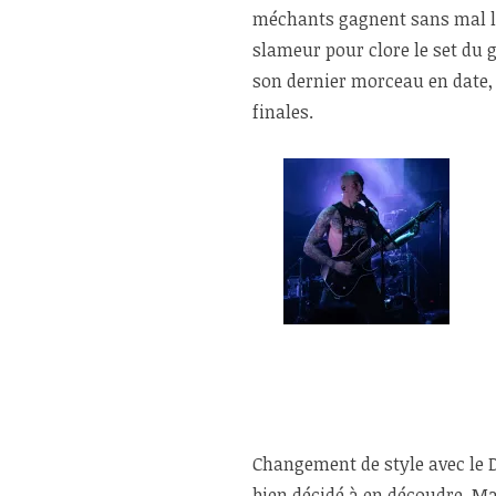
méchants gagnent sans mal le
slameur pour clore le set du 
son dernier morceau en date, 
finales.
Changement de style avec le 
bien décidé à en découdre. Mai