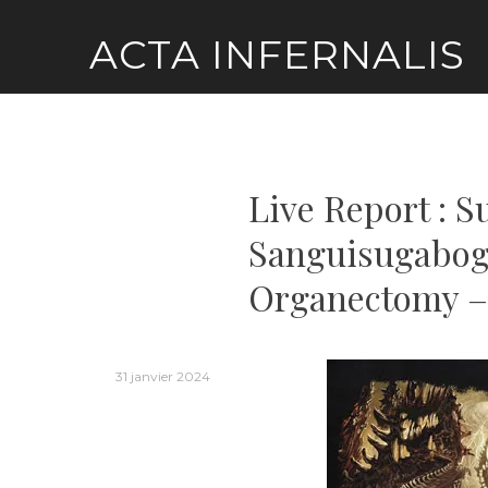
Skip
ACTA INFERNALIS
to
content
Live Report : S
Sanguisugabogg
Organectomy – 
31 janvier 2024