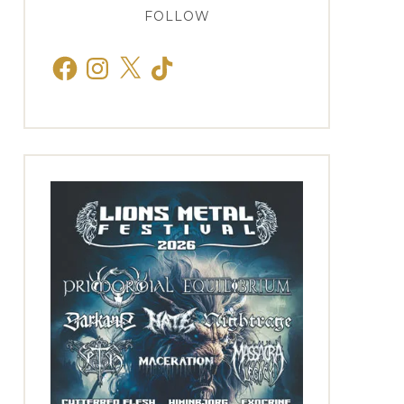
FOLLOW
Facebook
Instagram
X
TikTok