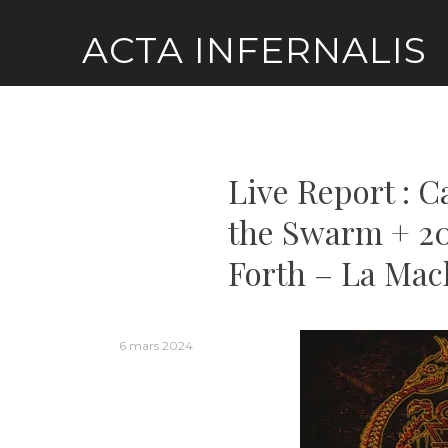
Skip
ACTA INFERNALIS
to
content
Live Report : C
the Swarm + 2
Forth – La Mac
6 mars 2024