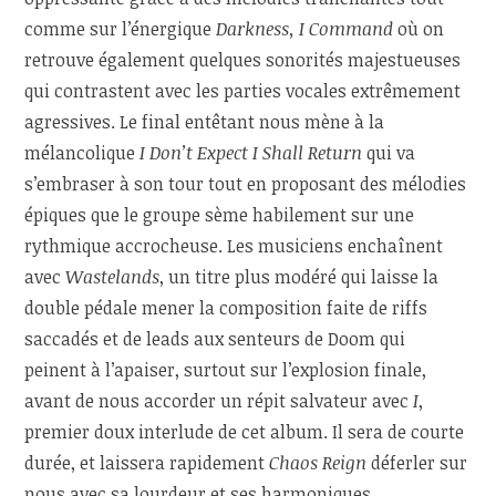
comme sur l’énergique
Darkness, I Command
où on
retrouve également quelques sonorités majestueuses
qui contrastent avec les parties vocales extrêmement
agressives. Le final entêtant nous mène à la
mélancolique
I Don’t Expect I Shall Return
qui va
s’embraser à son tour tout en proposant des mélodies
épiques que le groupe sème habilement sur une
rythmique accrocheuse. Les musiciens enchaînent
avec
Wastelands
, un titre plus modéré qui laisse la
double pédale mener la composition faite de riffs
saccadés et de leads aux senteurs de Doom qui
peinent à l’apaiser, surtout sur l’explosion finale,
avant de nous accorder un répit salvateur avec
I
,
premier doux interlude de cet album. Il sera de courte
durée, et laissera rapidement
Chaos Reign
déferler sur
nous avec sa lourdeur et ses harmoniques