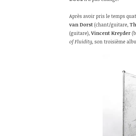
Après avoir pris le temps qu
van Dorst
(chant/guitare,
Th
(guitare),
Vincent Kreyder
(b
of Fluidity
, son troisième al