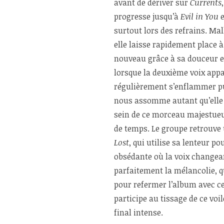
avant de dériver sur
Currents
progresse jusqu’à
Evil in You
e
surtout lors des refrains. Ma
elle laisse rapidement place 
nouveau grâce à sa douceur et
lorsque la deuxième voix appa
régulièrement s’enflammer pu
nous assomme autant qu’elle 
sein de ce morceau majestueu
de temps. Le groupe retrouve
Lost
, qui utilise sa lenteur p
obsédante où la voix changean
parfaitement la mélancolie, 
pour refermer l’album avec c
participe au tissage de ce vo
final intense.