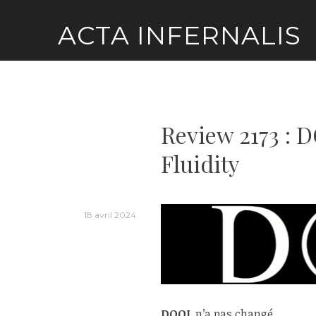
Skip
ACTA INFERNALIS
to
content
Review 2173 : 
Fluidity
18 avril 2024
DOOL
n’a pas changé.