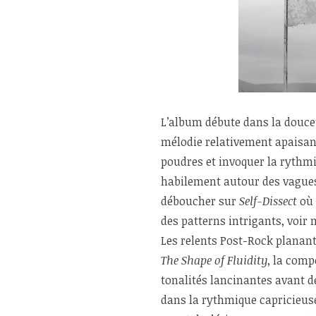
L’album débute dans la douc
mélodie relativement apaisant
poudres et invoquer la rythm
habilement autour des vagues
déboucher sur
Self-Dissect
où 
des patterns intrigants, voi
Les relents Post-Rock planant
The Shape of Fluidity
, la comp
tonalités lancinantes avant d
dans la rythmique capricieuse