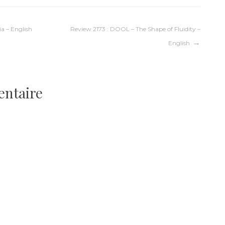
ia – English
Review 2173 : DOOL – The Shape of Fluidity –
English
entaire