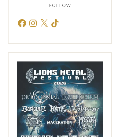
FOLLOW
Facebook
Instagram
X
TikTok