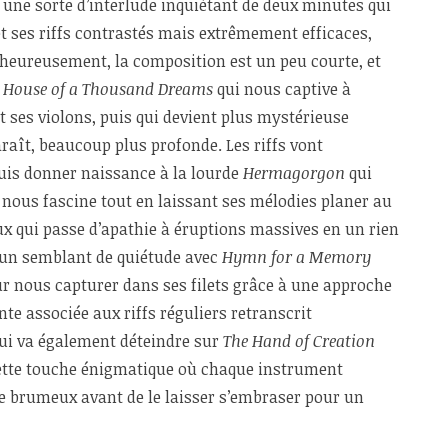
, une sorte d’interlude inquiétant de deux minutes qui
t ses riffs contrastés mais extrêmement efficaces,
lheureusement, la composition est un peu courte, et
à
House of a Thousand Dreams
qui nous captive à
 ses violons, puis qui devient plus mystérieuse
raît, beaucoup plus profonde. Les riffs vont
is donner naissance à la lourde
Hermagorgon
qui
nous fascine tout en laissant ses mélodies planer au
x qui passe d’apathie à éruptions massives en un rien
 un semblant de quiétude avec
Hymn for a Memory
our nous capturer dans ses filets grâce à une approche
te associée aux riffs réguliers retranscrit
qui va également déteindre sur
The Hand of Creation
ette touche énigmatique où chaque instrument
ile brumeux avant de le laisser s’embraser pour un