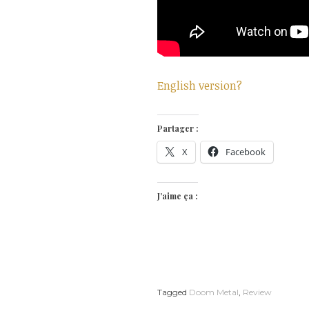
English version?
Partager :
X
Facebook
J’aime ça :
Tagged
Doom Metal
,
Review