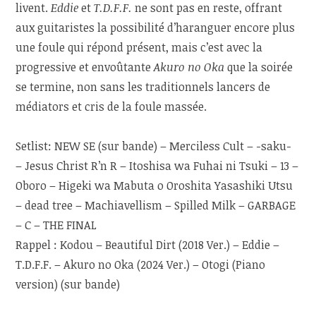
livent.
Eddie
et
T.D.F.F.
ne sont pas en reste, offrant
aux guitaristes la possibilité d’haranguer encore plus
une foule qui répond présent, mais c’est avec la
progressive et envoûtante
Akuro no Oka
que la soirée
se termine, non sans les traditionnels lancers de
médiators et cris de la foule massée.
Setlist: NEW SE (sur bande) – Merciless Cult – -saku-
– Jesus Christ R’n R – Itoshisa wa Fuhai ni Tsuki – 13 –
Oboro – Higeki wa Mabuta o Oroshita Yasashiki Utsu
– dead tree – Machiavellism – Spilled Milk – GARBAGE
– C – THE FINAL
Rappel : Kodou – Beautiful Dirt (2018 Ver.) – Eddie –
T.D.F.F. – Akuro no Oka (2024 Ver.) – Otogi (Piano
version) (sur bande)