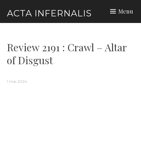
Skip
Menu
ACTA INFERNALIS
to
content
Review 2191 : Crawl – Altar
of Disgust
1 mai 2024