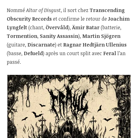
Nommé
Altar of Disgust
, il sort chez
Transcending
Obscurity Records
et confirme le retour de
Joachim
Lyngfelt
(chant,
Övervåld
),
Ämir Batar
(batterie,
Tormention
,
Sanity Assassin
),
Martin Sjögren
(guitare,
Discarnate
) et
Ragnar Hedtjärn Ullenius
(basse,
Defueld
) après un court split avec
Feral
l’an
passé.