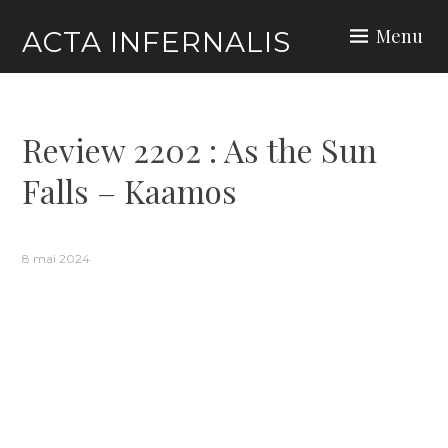
Skip
Menu
ACTA INFERNALIS
to
content
Review 2202 : As the Sun
Falls – Kaamos
8 mai 2024