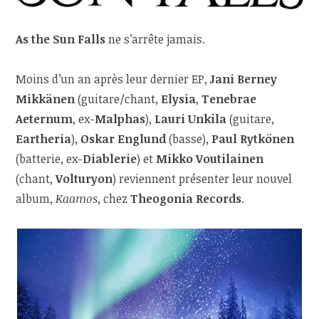
As the Sun Falls
ne s’arrête jamais.
Moins d’un an après leur dernier EP,
Jani Berney
Mikkänen
(guitare/chant,
Elysia
,
Tenebrae
Aeternum
, ex-
Malphas
),
Lauri Unkila
(guitare,
Eartheria
),
Oskar Englund
(basse),
Paul Rytkönen
(batterie, ex-
Diablerie
) et
Mikko Voutilainen
(chant,
Volturyon
) reviennent présenter leur nouvel
album,
Kaamos
, chez
Theogonia Records
.