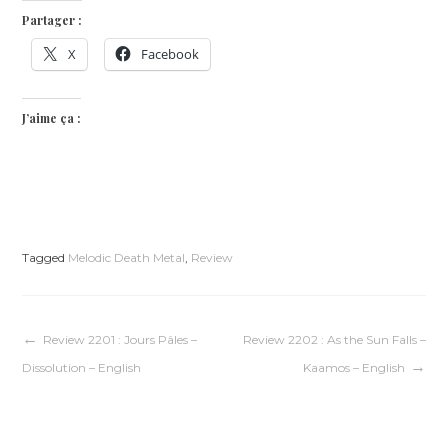
Partager :
X
Facebook
J’aime ça :
Tagged
Melodic Death Metal
,
Review
Navigation
Review 2201 : Jours Pâles –
Review 2202 : As the Sun Falls –
Dissolution – English
Kaamos – English
de