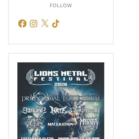
FOLLOW
Facebook
Instagram
X
TikTok