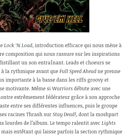
se
Lock ‘N Load
, introduction efficace qui nous mène à
re composition qui nous rassure sur les inspirations
distillant un son entraînant. Leads et choeurs se
f à la rythmique avant que
Full Speed Ahead
ne prenne
lus importante à la basse dans les riffs groovy et
ase motivante. Même si
Warriors
débute avec une
e montre extrêmement fédérateur grâce à son approche
ste entre ses différentes influences, puis le groupe
 à ses racines Thrash sur
Stay Dead!
, dont la moshpart
us lourdes de l’album. Le tempo ralentit avec
Lights
e mais entêtant qui laisse parfois la section rythmique