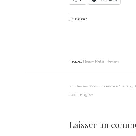
J’aime ça :
Tagged
Heavy Metal
,
Review
Navigation
Review 2294 : Ulcerate – Cutting t
God – English
de
l’article
Laisser un comm