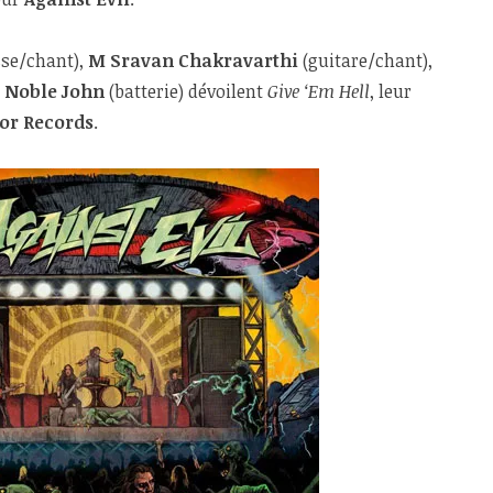
se/chant),
M Sravan Chakravarthi
(guitare/chant),
t
Noble John
(batterie) dévoilent
Give ‘Em Hell
, leur
or Records
.