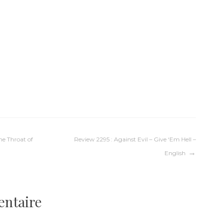
he Throat of
Review 2295 : Against Evil – Give ‘Em Hell –
English
entaire