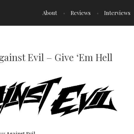
About
Reviews
Interviews
gainst Evil – Give ‘Em Hell
our
Against Evil
.