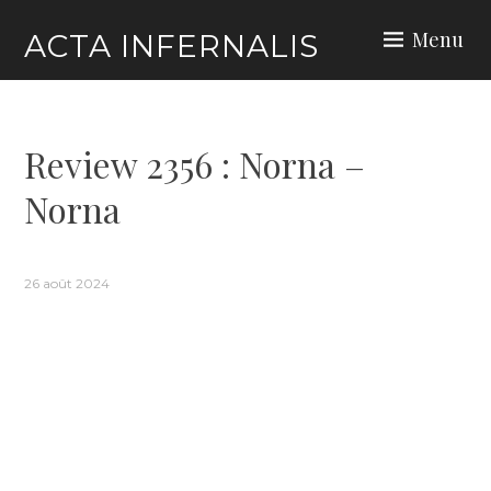
Skip
Menu
ACTA INFERNALIS
to
content
Review 2356 : Norna –
Norna
26 août 2024