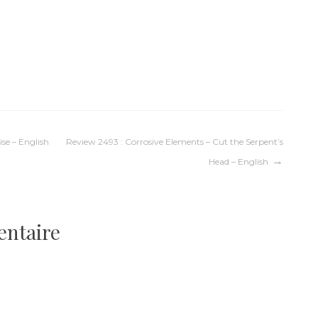
se – English
Review 2493 : Corrosive Elements – Cut the Serpent’s
Head – English
entaire