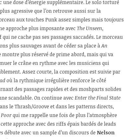
 une dose d’énergie supplémentaire. Le solo torturé
plus agressive que l’on retrouve aussi sur la
orceau aux touches Punk assez simples mais toujours
 une approche plus imposante avec
The Unseen
,
 qui ne cache pas ses passages saccadés. Le morceau
ions plus sauvages avant de céder sa place à
An
e montre plus réservé de prime abord, mais qui va
muer le crâne en rythme avec les musiciens qui
blement. Assez courte, la composition est suivie par
ead
où la rythmique irrégulière renforce le côté
ernant des passages rapides et des moshparts solides
mne scandable. On continue avec
Enter the Final State
ans le Thrash/Groove et dans les patterns directs,
 Poor
qui me rappelle une fois de plus l’atmosphère
cette approche avec des riffs épais bardés de leads
es
débute avec un sample d’un discours de
Nelson