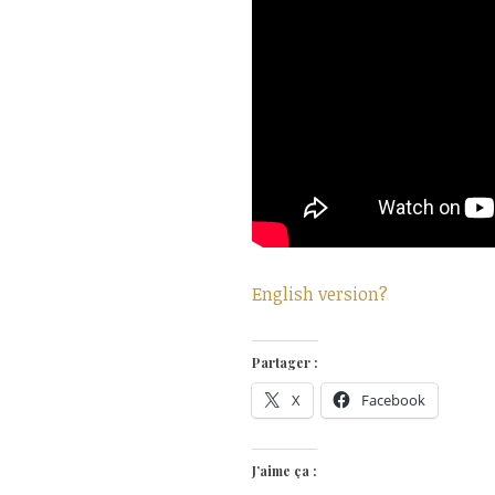
English version?
Partager :
X
Facebook
J’aime ça :