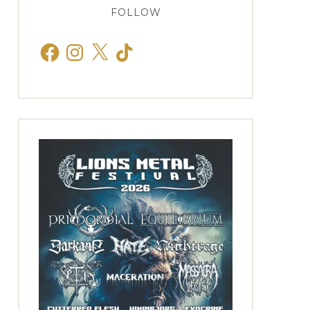
FOLLOW
Facebook
Instagram
X
TikTok