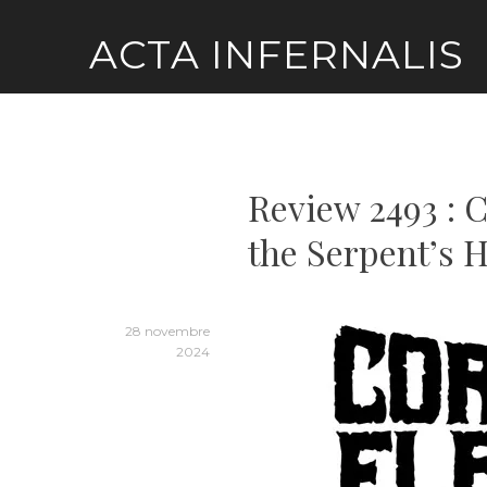
Skip
ACTA INFERNALIS
to
content
Review 2493 : 
the Serpent’s 
28 novembre
2024