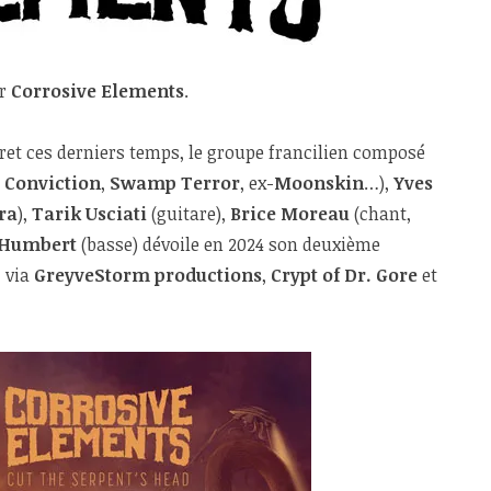
ur
Corrosive Elements
.
scret ces derniers temps, le groupe francilien composé
,
Conviction
,
Swamp Terror
, ex-
Moonskin
…),
Yves
ra
),
Tarik Usciati
(guitare),
Brice Moreau
(chant,
Humbert
(basse) dévoile en 2024 son deuxième
, via
GreyveStorm productions
,
Crypt of Dr. Gore
et