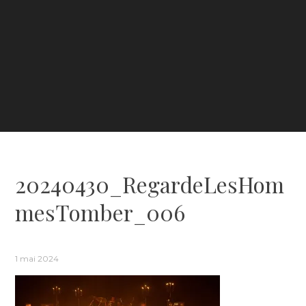
20240430_RegardeLesHom
mesTomber_006
1 mai 2024