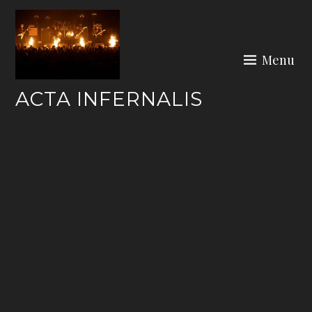
Skip
to
content
Menu
ACTA INFERNALIS