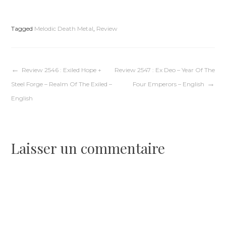
Tagged
Melodic Death Metal
,
Review
Navigation
Review 2546 : Exiled Hope +
Review 2547 : Ex Deo – Year Of The
Steel Forge – Realm Of The Exiled –
Four Emperors – English
de
English
l’article
Laisser un commentaire