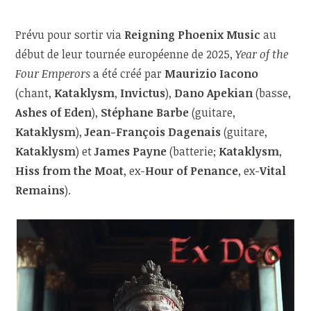
Prévu pour sortir via
Reigning Phoenix Music
au
début de leur tournée européenne de 2025,
Year of the
Four Emperors
a été créé par
Maurizio Iacono
(chant,
Kataklysm
,
Invictus
),
Dano Apekian
(basse,
Ashes of Eden
),
Stéphane Barbe
(guitare,
Kataklysm
),
Jean-François Dagenais
(guitare,
Kataklysm
) et
James Payne
(batterie;
Kataklysm
,
Hiss from the Moat
, ex-
Hour of Penance
, ex-
Vital
Remains
).