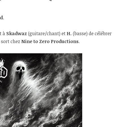
nd
.
et à
Skadwaz
(guitare/chant) et
H.
(basse) de célébrer
t sort chez
Nine to Zero Productions
.