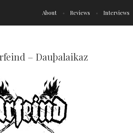
About
Reviews
Interviews
Urfeind – Dauþalaikaz