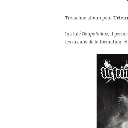
Troisième album pour
Urfei
Intitulé
Dauþalaikaz
, il perm
les dix ans de la formation, e