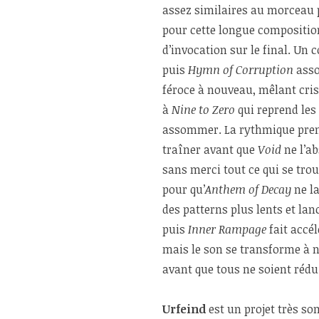
assez similaires au morceau 
pour cette longue compositio
d’invocation sur le final. Un 
puis
Hymn of Corruption
asso
féroce à nouveau, mêlant cris
à
Nine to Zero
qui reprend les
assommer. La rythmique prend
traîner avant que
Void
ne l’ab
sans merci tout ce qui se tro
pour qu’
Anthem of Decay
ne la
des patterns plus lents et l
puis
Inner Rampage
fait accél
mais le son se transforme à 
avant que tous ne soient rédui
Urfeind
est un projet très so