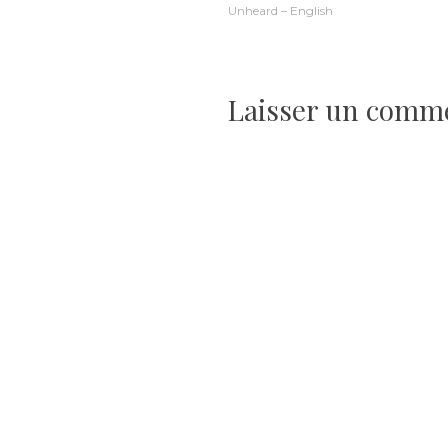
Unheard – English
de
l’article
Laisser un comm