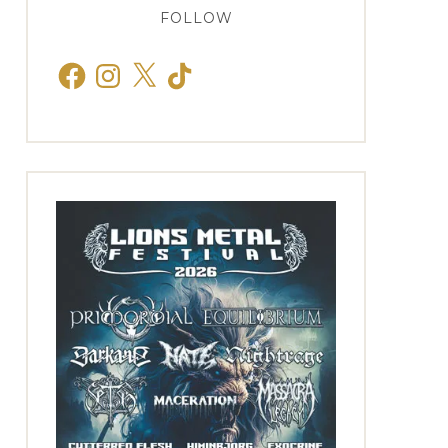
FOLLOW
Facebook
Instagram
X
TikTok