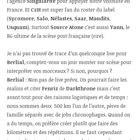
l’agence
Singularité
pour appuyer notre visibilité en
France. Et
CzH
est super fan du roster du label
(
Sycomore
,
Salo
,
Néfastes
,
Saar
,
Maudits
,
Usquam
). Surtout
Source Atone
c’est aussi
Yann
, le
BG ultime de la scène post française (rire).
Je n’ai pas trouvé de trace d’un quelconque live pour
Berlial
, comptez-vous un jour monter sur scène pour
interpréter vos morceaux ? Si non, pourquoi ?
Berlial
: Non pas de live prévu. On pourrait faire les
malins et citer
Fenriz
de
Darkthrone
mais c’est
avant tout pour des raisons logistiques et de temps :
nous sommes deux 500 km l’un de l’autre, pères de
famille séparés avec de jobs chronophages. Quand on
a du temps, on préfère créer plutôt que faire des
kilomètres et des répétitions. Il ne faut cependant