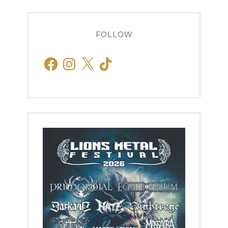
FOLLOW
Facebook
Instagram
X
TikTok