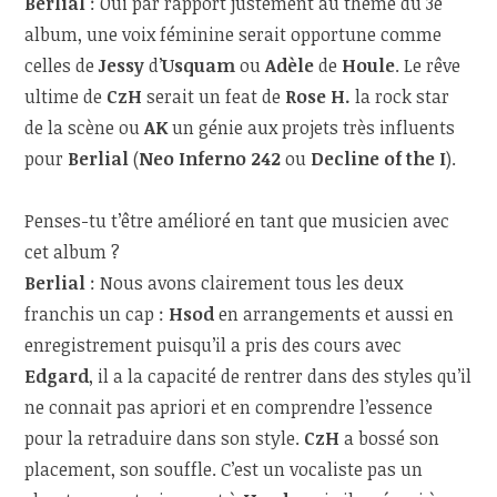
Berlial
: Oui par rapport justement au thème du 3
e
album, une voix féminine serait opportune comme
celles de
Jessy
d’
Usquam
ou
Adèle
de
Houle
. Le rêve
ultime de
CzH
serait un feat de
Rose H.
la rock star
de la scène ou
AK
un génie aux projets très influents
pour
Berlial
(
Neo Inferno 242
ou
Decline of the I
).
Penses-tu t’être amélioré en tant que musicien avec
cet album ?
Berlial
: Nous avons clairement tous les deux
franchis un cap :
Hsod
en arrangements et aussi en
enregistrement puisqu’il a pris des cours avec
Edgard
, il a la capacité de rentrer dans des styles qu’il
ne connait pas apriori et en comprendre l’essence
pour la retraduire dans son style.
CzH
a bossé son
placement, son souffle. C’est un vocaliste pas un