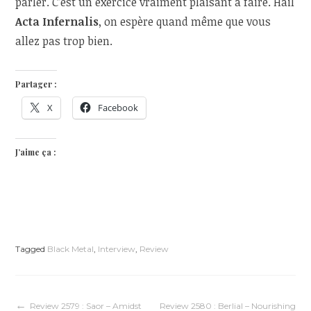
parler. C’est un exercice vraiment plaisant à faire. Hail
Acta Infernalis
, on espère quand même que vous
allez pas trop bien.
Partager :
X
Facebook
J’aime ça :
Tagged
Black Metal
,
Interview
,
Review
Review 2579 : Saor – Amidst
Review 2580 : Berlial – Nourishing