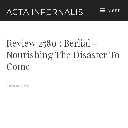
Skip
Menu
ACTA INFERNALIS
to
content
Review 2580 : Berlial –
Nourishing The Disaster To
Come
2 février 2025