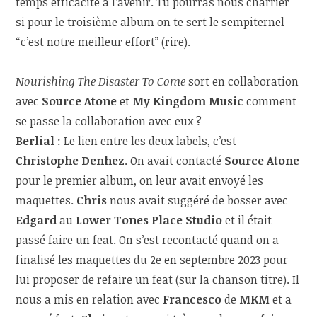
temps efficacité à l’avenir. Tu pourras nous charrier
si pour le troisième album on te sert le sempiternel
“c’est notre meilleur effort” (rire).
Nourishing The Disaster To Come
sort en collaboration
avec
Source Atone
et
My Kingdom Music
comment
se passe la collaboration avec eux ?
Berlial
: Le lien entre les deux labels, c’est
Christophe Denhez
. On avait contacté
Source Atone
pour le premier album, on leur avait envoyé les
maquettes.
Chris
nous avait suggéré de bosser avec
Edgard
au
Lower Tones Place Studio
et il était
passé faire un feat. On s’est recontacté quand on a
finalisé les maquettes du 2
e
en septembre 2023 pour
lui proposer de refaire un feat (sur la chanson titre). Il
nous a mis en relation avec
Francesco
de
MKM
et a