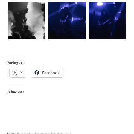
Partager :
X
Facebook
J’aime ça :
Tagged
Gallery
,
Technical Death Metal