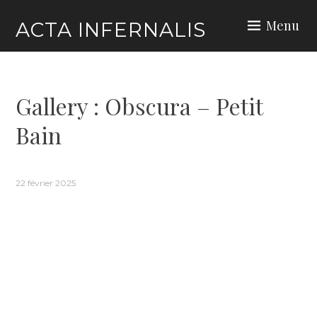
Skip
Menu
ACTA INFERNALIS
to
content
Gallery : Obscura – Petit
Bain
22 février 2025