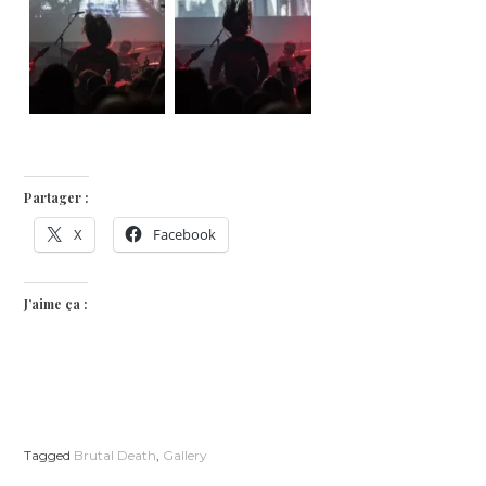
Partager :
X
Facebook
J’aime ça :
Tagged
Brutal Death
,
Gallery