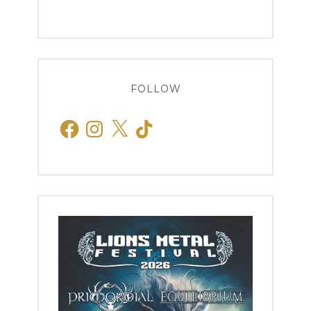
FOLLOW
Facebook
Instagram
X
TikTok