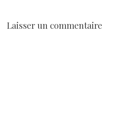
de
l’article
Laisser un commentaire