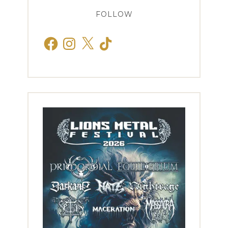
FOLLOW
Facebook
Instagram
X
TikTok