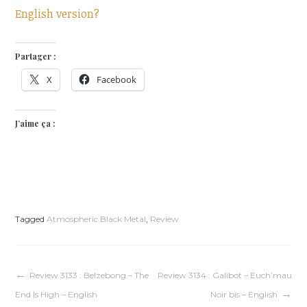
English version?
Partager :
X
Facebook
J’aime ça :
Tagged
Atmospheric Black Metal
,
Review
Navigation
Review 3133 : Belzebong – The
Review 3134 : Galibot – Euch’mau
End Is High – English
Noir bis – English