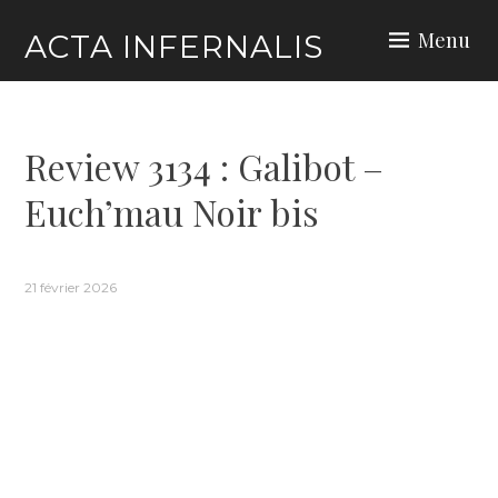
Skip
Menu
ACTA INFERNALIS
to
content
Review 3134 : Galibot –
Euch’mau Noir bis
21 février 2026