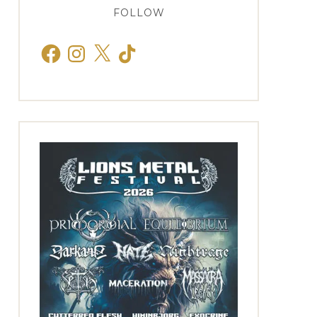
FOLLOW
Facebook
Instagram
X
TikTok