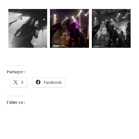
Partager :
X
Facebook
J’aime ça :