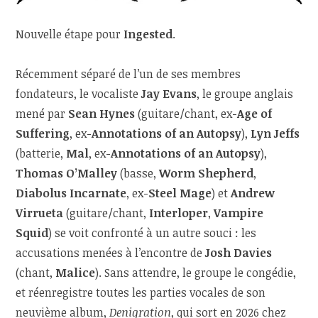
Nouvelle étape pour
Ingested
.
Récemment séparé de l’un de ses membres
fondateurs, le vocaliste
Jay Evans
, le groupe anglais
mené par
Sean Hynes
(guitare/chant, ex-
Age of
Suffering
, ex-
Annotations of an Autopsy
),
Lyn Jeffs
(batterie,
Mal
, ex-
Annotations of an Autopsy
),
Thomas O’Malley
(basse,
Worm Shepherd
,
Diabolus Incarnate
, ex-
Steel Mage
) et
Andrew
Virrueta
(guitare/chant,
Interloper
,
Vampire
Squid
) se voit confronté à un autre souci : les
accusations menées à l’encontre de
Josh Davies
(chant,
Malice
). Sans attendre, le groupe le congédie,
et réenregistre toutes les parties vocales de son
neuvième album,
Denigration
, qui sort en 2026 chez