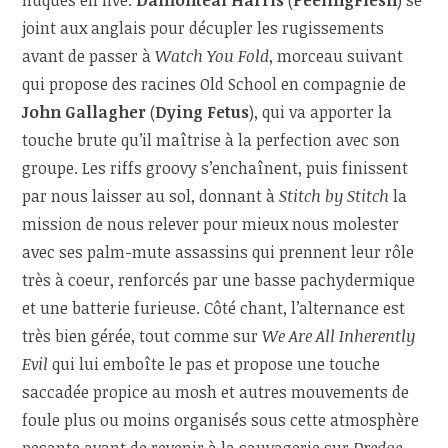
joint aux anglais pour décupler les rugissements
avant de passer à
Watch You Fold
, morceau suivant
qui propose des racines Old School en compagnie de
John Gallagher
(
Dying Fetus
), qui va apporter la
touche brute qu’il maîtrise à la perfection avec son
groupe. Les riffs groovy s’enchaînent, puis finissent
par nous laisser au sol, donnant à
Stitch by Stitch
la
mission de nous relever pour mieux nous molester
avec ses palm-mute assassins qui prennent leur rôle
très à coeur, renforcés par une basse pachydermique
et une batterie furieuse. Côté chant, l’alternance est
très bien gérée, tout comme sur
We Are All Inherently
Evil
qui lui emboîte le pas et propose une touche
saccadée propice au mosh et autres mouvements de
foule plus ou moins organisés sous cette atmosphère
pesante avant de revenir à la sauvagerie sur
Dredge