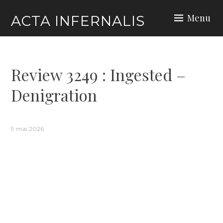
Skip
Menu
ACTA INFERNALIS
to
content
Review 3249 : Ingested –
Denigration
9 mai 2026