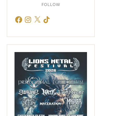
FOLLOW
Facebook
Instagram
X
TikTok