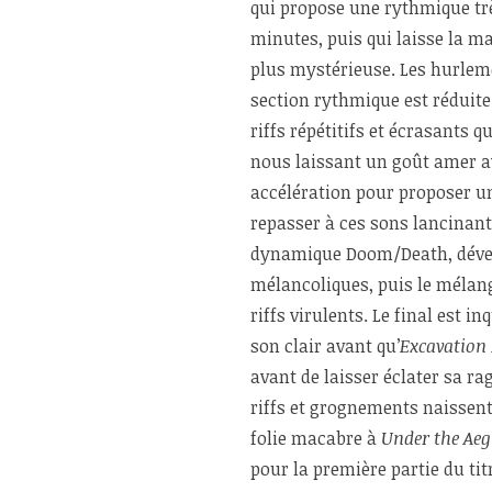
qui propose une rythmique trè
minutes, puis qui laisse la m
plus mystérieuse. Les hurleme
section rythmique est réduit
riffs répétitifs et écrasants 
nous laissant un goût amer 
accélération pour proposer u
repasser à ces sons lancinant
dynamique Doom/Death, dével
mélancoliques, puis le mélan
riffs virulents. Le final est 
son clair avant qu’
Excavation
avant de laisser éclater sa ra
riffs et grognements naissen
folie macabre à
Under the Aeg
pour la première partie du ti