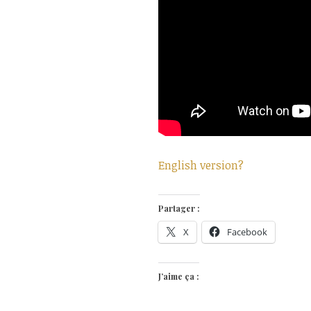
English version?
Partager :
X
Facebook
J’aime ça :