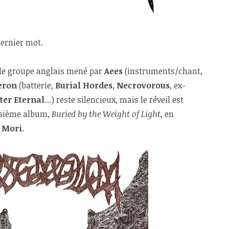
dernier mot.
 le groupe anglais mené par
Aees
(instruments/chant,
eron
(batterie,
Burial Hordes
,
Necrovorous
, ex-
ter Eternal
…) reste silencieux, mais le réveil est
isième album,
Buried by the Weight of Light
, en
 Mori
.