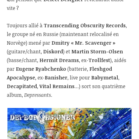
vite ?
Toujours allié à
Transcending Obscurity Records
,
le groupe né en Russie (maintenant relocalisé en
Norvège) mené par
Dmitry « Mr. Scavenger »
(guitare/chant,
Diskord
) et
Martin Storm-Olsen
(basse/chant,
Hermit Dreams
, ex-
Trollfest
), aidés
par
Eugene Ryabchenko
(batterie,
Fleshgod
Apocalypse
, ex-
Banisher
, live pour
Babymetal
,
Decapitated
,
Vital Remains
…) sort son quatrième
album,
Depressants
.