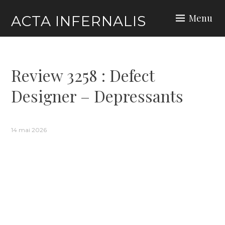
Skip
Menu
ACTA INFERNALIS
to
content
Review 3258 : Defect
Designer – Depressants
14 mai 2026