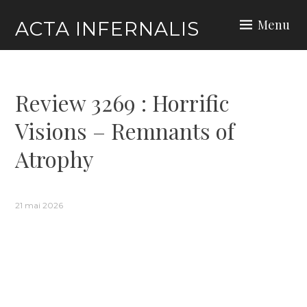
Skip
Menu
ACTA INFERNALIS
to
content
Review 3269 : Horrific
Visions – Remnants of
Atrophy
21 mai 2026