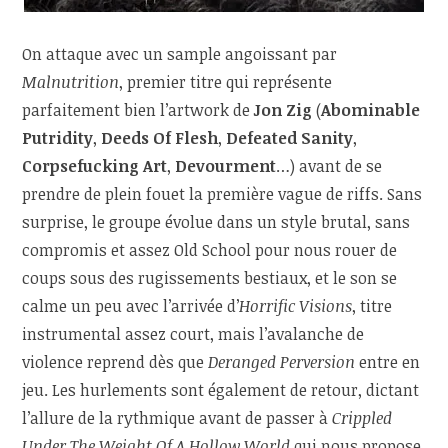
On attaque avec un sample angoissant par
Malnutrition
, premier titre qui représente
parfaitement bien l’artwork de
Jon Zig
(
Abominable
Putridity
,
Deeds Of Flesh
,
Defeated Sanity
,
Corpsefucking Art
,
Devourment
…) avant de se
prendre de plein fouet la première vague de riffs. Sans
surprise, le groupe évolue dans un style brutal, sans
compromis et assez Old School pour nous rouer de
coups sous des rugissements bestiaux, et le son se
calme un peu avec l’arrivée d’
Horrific Visions
, titre
instrumental assez court, mais l’avalanche de
violence reprend dès que
Deranged Perversion
entre en
jeu. Les hurlements sont également de retour, dictant
l’allure de la rythmique avant de passer à
Crippled
Under The Weight Of A Hollow World
qui nous propose