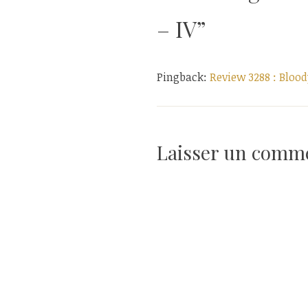
l’article
– IV
”
Pingback:
Review 3288 : Bloody
Laisser un comm