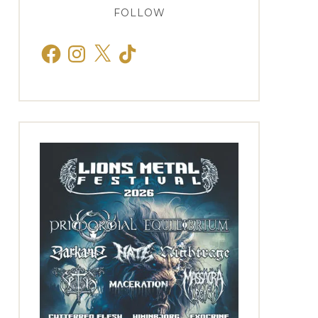
FOLLOW
Facebook
Instagram
X
TikTok