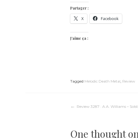
Partager :
X
Facebook
J’aime ça :
Tagged
Melodic Death Metal
,
Review
Navigation
Review 3287 : A.A. Williams – Solst
de
One thought on