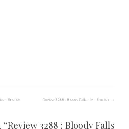
ice – English
Review 3288 : Bloody Falls – IV – English
 “
Review 3288 : Bloody Falls