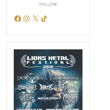
FOLLOW
Facebook
Instagram
X
TikTok