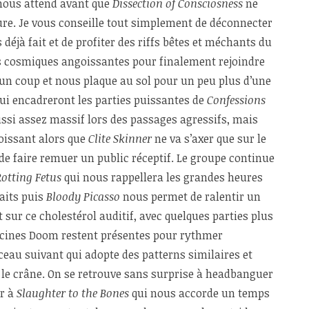
nous attend avant que
Dissection of Consciosness
ne
ure. Je vous conseille tout simplement de déconnecter
 déjà fait et de profiter des riffs bêtes et méchants du
 cosmiques angoissantes pour finalement rejoindre
un coup et nous plaque au sol pour un peu plus d’une
ui encadreront les parties puissantes de
Confessions
ussi assez massif lors des passages agressifs, mais
oissant alors que
Clite Skinner
ne va s’axer que sur le
 de faire remuer un public réceptif. Le groupe continue
Rotting Fetus
qui nous rappellera les grandes heures
aits puis
Bloody Picasso
nous permet de ralentir un
 sur ce cholestérol auditif, avec quelques parties plus
 racines Doom restent présentes pour rythmer
ceau suivant qui adopte des patterns similaires et
e crâne. On se retrouve sans surprise à headbanguer
er à
Slaughter to the Bones
qui nous accorde un temps