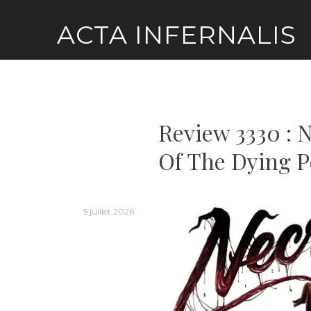
Skip
ACTA INFERNALIS
to
content
Review 3330 :
Of The Dying P
5 juillet 2026